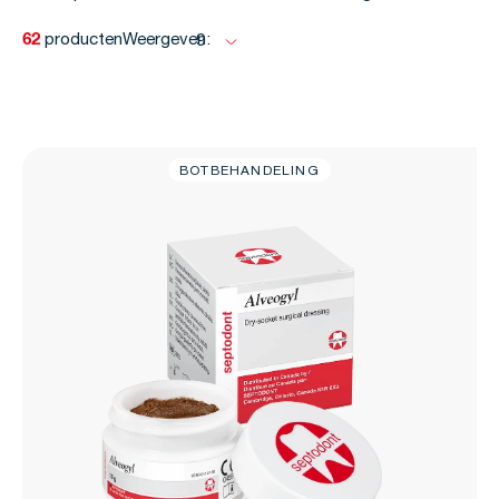
62
producten
Weergeven:
9
BOTBEHANDELING