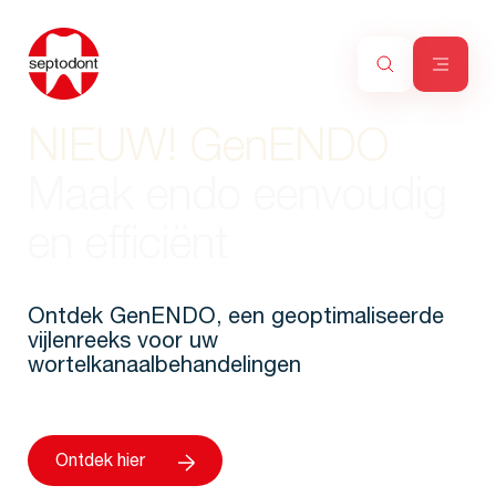
NIEUW! GenENDO
Maak endo eenvoudig
en efficiënt
Ontdek GenENDO, een geoptimaliseerde
vijlenreeks voor uw
wortelkanaalbehandelingen
Ontdek hier