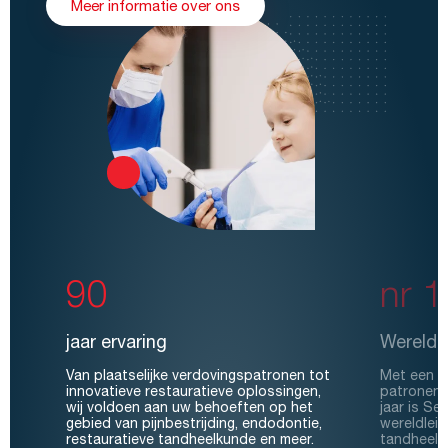
Meer informatie over ons
90
nr 1
jaar ervaring
Wereldle
Van plaatselijke verdovingspatronen tot
Met een p
innovatieve restauratieve oplossingen,
patronen 
wij voldoen aan uw behoeften op het
jaar is S
gebied van pijnbestrijding, endodontie,
wereldleid
restauratieve tandheelkunde en meer.
tandheelk