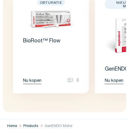
OBTURATIE
NIEUW
MO
BioRoot™ Flow
GenENDO
Nu kopen
Nu kopen
0
Home
Products
GenENDO Motor