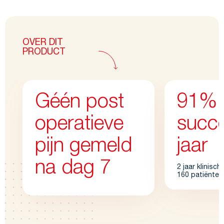
OVER DIT
PRODUCT
Géén post
91% k
operatieve
succ
pijn gemeld
jaar
na dag 7
2 jaar klinisc
160 patiënten 