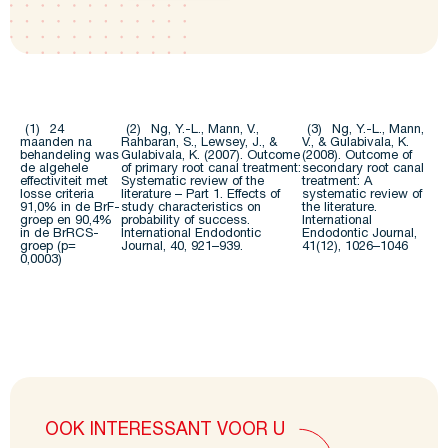
(1)
24
(2)
Ng, Y.-L., Mann, V.,
(3)
Ng, Y.-L., Mann,
maanden na
Rahbaran, S., Lewsey, J., &
V., & Gulabivala, K.
behandeling was
Gulabivala, K. (2007). Outcome
(2008). Outcome of
de algehele
of primary root canal treatment:
secondary root canal
effectiviteit met
Systematic review of the
treatment: A
losse criteria
literature – Part 1. Effects of
systematic review of
91,0% in de BrF-
study characteristics on
the literature.
groep en 90,4%
probability of success.
International
in de BrRCS-
International Endodontic
Endodontic Journal,
groep (p=
Journal, 40, 921–939.
41(12), 1026–1046
0,0003)
OOK INTERESSANT VOOR U