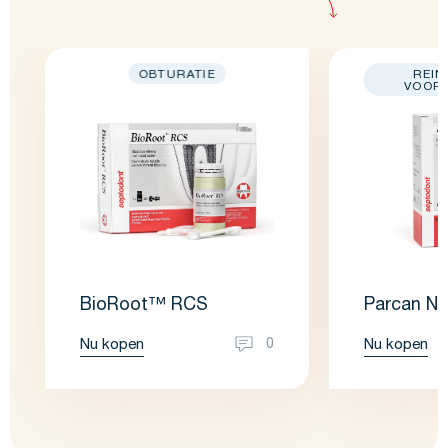
OBTURATIE
REIN
VOORB
BioRoot™ RCS
Parcan N
Nu kopen
Nu kopen
0