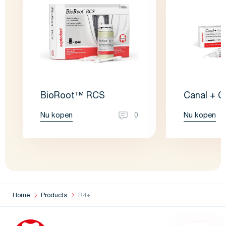
BioRoot™ RCS
Canal + 
Nu kopen
Nu kopen
0
Home
Products
R4+