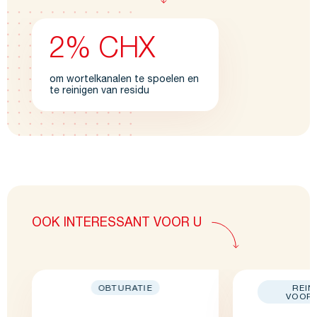
2% CHX
om wortelkanalen te spoelen en
te reinigen van residu
OOK INTERESSANT VOOR U
OBTURATIE
REIN
VOORB