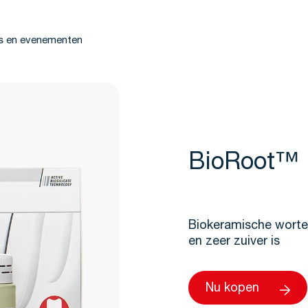
s en evenementen
BioRoot™
Biokeramische wortel
en zeer zuiver is
Nu kopen