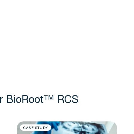
ver BioRoot™ RCS
CASE STUDY