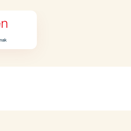
en
mak