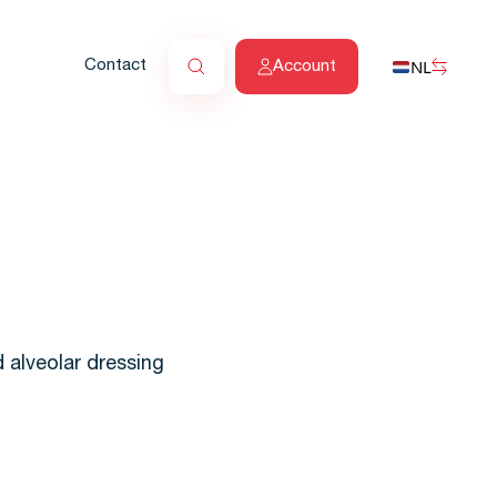
NL
Contact
Account
 alveolar dressing