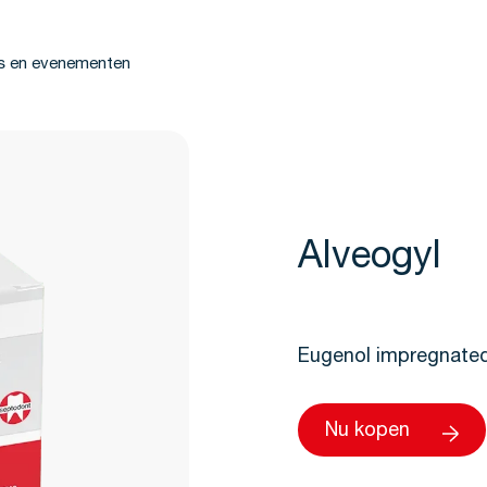
s en evenementen
Alveogyl
Eugenol impregnated
Nu kopen