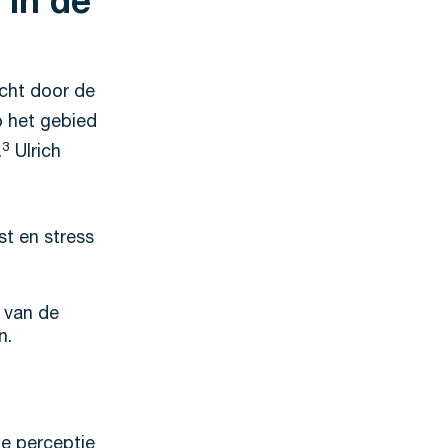
in de
cht door de
 het gebied
3
.
Ulrich
t en stress
 van de
n.
e perceptie