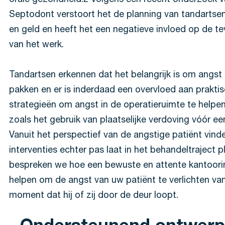
orale gezondheid.2 Volgens een recent onderzoek 
Septodont verstoort het de planning van tandartsen,
en geld en heeft het een negatieve invloed op de t
van het werk.
Tandartsen erkennen dat het belangrijk is om angst
pakken en er is inderdaad een overvloed aan prakti
strategieën om angst in de operatieruimte te helpe
zoals het gebruik van plaatselijke verdoving vóór een 
Vanuit het perspectief van de angstige patiënt vin
interventies echter pas laat in het behandeltraject pl
bespreken we hoe een bewuste en attente kantoorin
helpen om de angst van uw patiënt te verlichten va
moment dat hij of zij door de deur loopt.