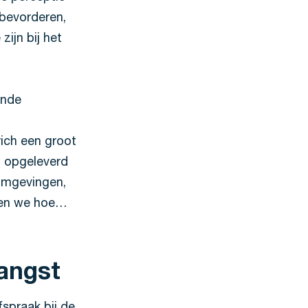
 bevorderen,
zijn bij het
ende
ich een groot
n opgeleverd
omgevingen,
eken we hoe…
angst