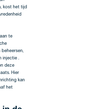
van
 kost het tijd
evredenheid
 aan te
sche
n beheersen,
injectie .
den deze
aats. Hier
richting kan
naf het