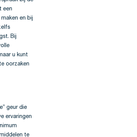
spraak bij de
t een
k maken en bij
zelfs
st. Bij
olle
maar u kunt
te oorzaken
e” geur die
e ervaringen
minimum
middelen te