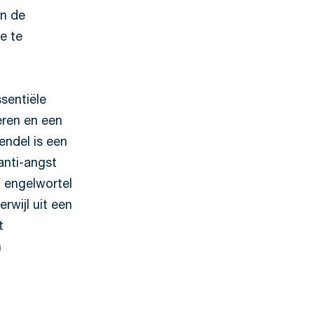
an de
e te
sentiële
eren en een
endel is een
anti-angst
 engelwortel
erwijl uit een
t
n