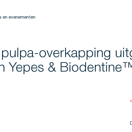
s en evenementen
e pulpa-overkapping uit
n Yepes & Biodentine