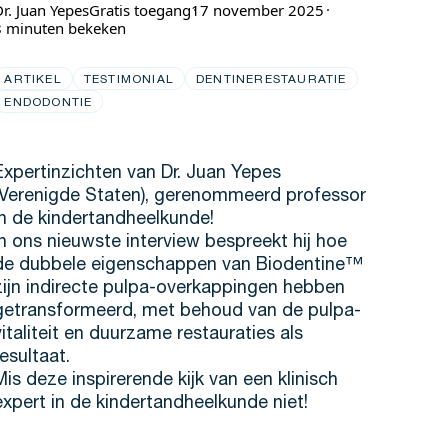
Dr. Juan Yepes
Gratis toegang
17 november 2025
8 minuten bekeken
ARTIKEL
TESTIMONIAL
DENTINERESTAURATIE
ENDODONTIE
Expertinzichten van Dr. Juan Yepes
(Verenigde Staten), gerenommeerd professor
in de kindertandheelkunde!
In ons nieuwste interview bespreekt hij hoe
de dubbele eigenschappen van Biodentine™
zijn indirecte pulpa-overkappingen hebben
getransformeerd, met behoud van de pulpa-
vitaliteit en duurzame restauraties als
resultaat.
Mis deze inspirerende kijk van een klinisch
expert in de kindertandheelkunde niet!