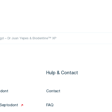
legd – Dr Juan Yepes & Biodentine™ XP
Hulp & Contact
odont
Contact
j Septodont
FAQ