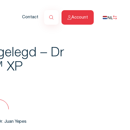
NL
Contact
Account
gelegd – Dr
™ XP
Dr. Juan Yepes