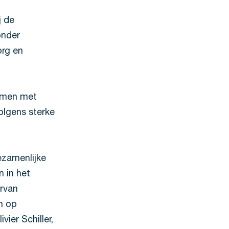
j de
onder
org en
komen met
olgens sterke
gezamenlijke
n in het
rvan
n op
vier Schiller,