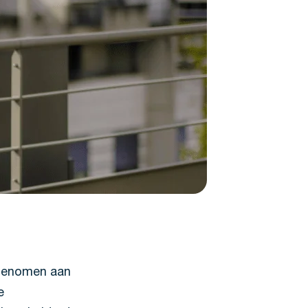
elgenomen aan
e