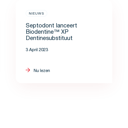
NIEUWS
Septodont lanceert
Biodentine™ XP
Dentinesubstituut
3 April 2023
Nu lezen