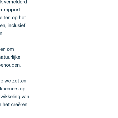
k verhelderd
ntrapport
eiten op het
n, inclusief
en.
ren om
atuurlijke
 behouden.
ie we zetten
erknemers op
twikkeling van
n het creëren