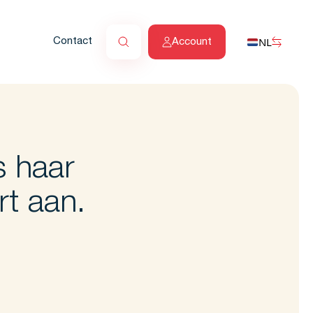
NL
Contact
Account
s haar
rt aan.