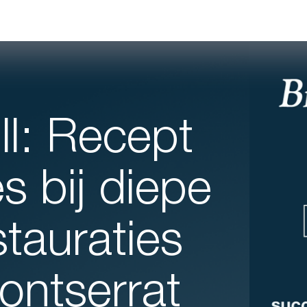
ll: Recept
s bij diepe
stauraties
ontserrat