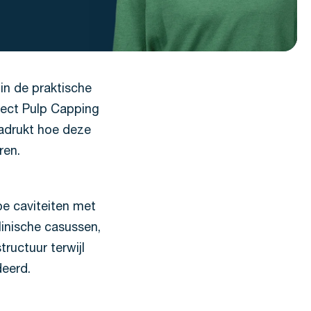
in de praktische
rect Pulp Capping
nadrukt hoe deze
eren.
pe caviteiten met
linische casussen,
ructuur terwijl
deerd.