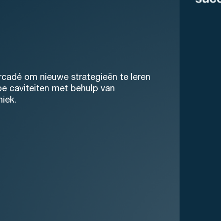
rcadé
om nieuwe strategieën te leren
epe
caviteiten
met behulp van
niek.