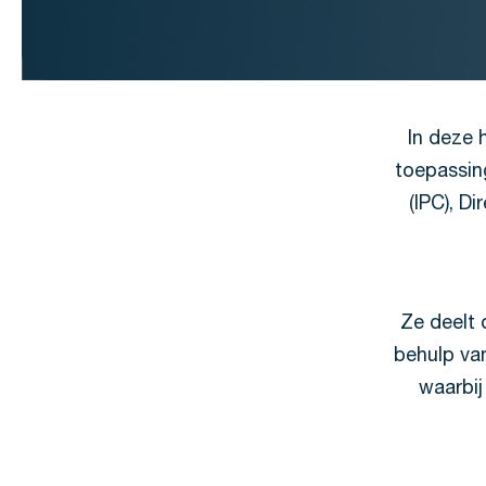
In deze 
toepassin
(IPC), D
Ze deelt 
behulp van
waarbij